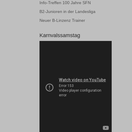
Info-Treffen 100 Jahre SFN
wordpre
et-editi
B2-Junioren in der Landesliga
wp-sett
et-reco
Neuer B-Linzenz Trainer
wp-sett
et-save
Karnvalssamstag
ssm_au