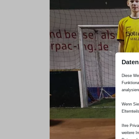
Daten
Diese Web
Funktiona
analysier
Wenn Sie 
Elterntei
Ihre Priv
weitere I