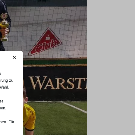
×
e
hrung zu
 Wahl.
nes
ben.
ssen. Für