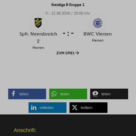
teilen
teilen
teilen
mitteilen
twittern
Anschrift: