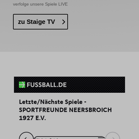
et-saved-post*
verfolge unsere Spiele LIVE
ssm_au_c
zu Staige TV