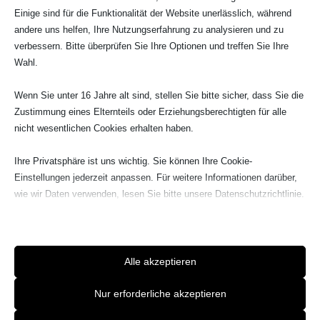
Einige sind für die Funktionalität der Website unerlässlich, während
andere uns helfen, Ihre Nutzungserfahrung zu analysieren und zu
Termine
verbessern. Bitte überprüfen Sie Ihre Optionen und treffen Sie Ihre
Wahl.
Rahmenterminplan 2026
Wenn Sie unter 16 Jahre alt sind, stellen Sie bitte sicher, dass Sie die
Zustimmung eines Elternteils oder Erziehungsberechtigten für alle
Training
nicht wesentlichen Cookies erhalten haben.
Trainingsplan als PDF
Ihre Privatsphäre ist uns wichtig. Sie können Ihre Cookie-
Trainingsplan Sommer 2026
Einstellungen jederzeit anpassen. Für weitere Informationen darüber,
wie wir Daten verwenden, lesen Sie bitte unsere Datenschutzrichtlinie.
Kunstrasenpate
Sie können Ihre Präferenzen jederzeit ändern, indem Sie auf die
Schaltfläche „Einstellungen“ unten klicken.
Beachten Sie, dass das Deaktivieren bestimmter Arten von Cookies
Alle akzeptieren
Ihr Erlebnis auf der Website und die von uns angebotenen Dienste
beeinträchtigen kann.
Nur erforderliche akzeptieren