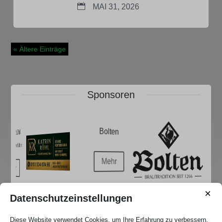
MAI 31, 2026
« Ältere Einträge
Sponsoren
REWE - Hannen
Bolten
Katrin Rühl
fresch-webdesign
Ihr Markt mit
Rechtsanwältin
Lieferservice
Mehr
Mehr
Mehr
Mehr
×
Datenschutzeinstellungen
Diese Website verwendet Cookies, um Ihre Erfahrung zu verbessern.