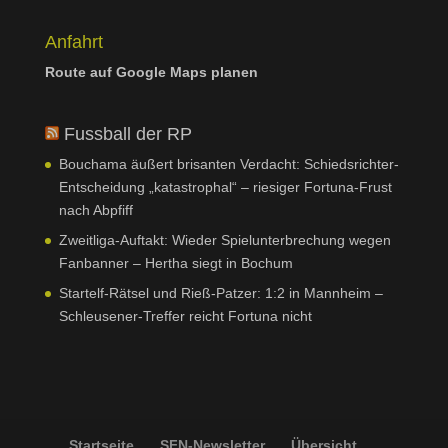
Andere Dienste
Anfahrt
et-editor-available-post-*
Diese Kategorie umfasst alle Cookies, Domains und Dienste, die
Route auf Google Maps planen
nicht in die anderen spezifischen Kategorien fallen oder nicht
googtrans
eindeutig kategorisiert wurden.
mhcookie
Details anzeigen
Fussball der RP
wfwaf-authcookie*
Bouchama äußert brisanten Verdacht: Schiedsrichter-
ai1ec_calendar_url
wordpress_logged_in_*
Entscheidung „katastrophal“ – riesiger Fortuna-Frust
nach Abpfiff
borlabs-cookie
wordpress_test_cookie
Zweitliga-Auftakt: Wieder Spielunterbrechung wegen
et-editing-post-*
wp-settings-*
Fanbanner – Hertha siegt in Bochum
et-recommend-sync-post-*
wp-settings-time-*
Startelf-Rätsel und Rieß-Patzer: 1:2 in Mannheim –
et-saved-post*
Schleusener-Treffer reicht Fortuna nicht
ssm_au_c
Startseite
SFN-Newsletter
Übersicht