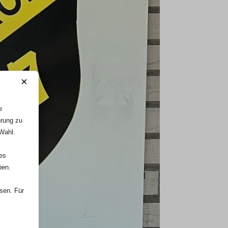
×
e
hrung zu
 Wahl.
nes
ben.
ssen. Für