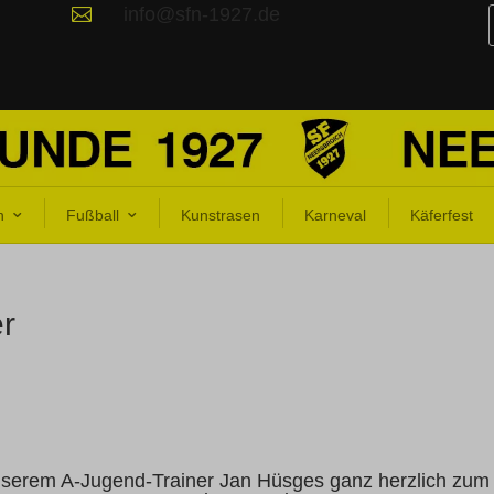
info@sfn-1927.de

n
Fußball
Kunstrasen
Karneval
Käferfest
er
unserem A-Jugend-Trainer Jan Hüsges ganz herzlich zum 