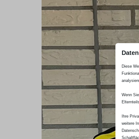
Daten
Diese Web
Funktiona
analysier
Wenn Sie 
Elterntei
Ihre Priv
weitere I
Datenschu
Schaltflä