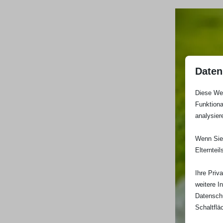
Daten
Diese Web
Funktiona
analysier
Wenn Sie 
Elterntei
Ihre Priv
weitere I
Datenschu
Schaltflä