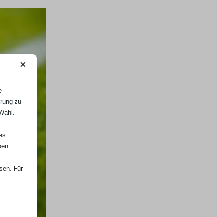
×
e
hrung zu
 Wahl.
nes
ben.
ssen. Für