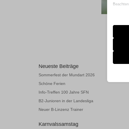
Beachten 
und die v
Essen
Essenz
ordnun
keine
Ander
Neueste Beiträge
et-edito
Diese 
Sommerfest der Mundart 2026
spezifi
googtra
Schöne Ferien
mhcook
Info-Treffen 100 Jahre SFN
wfwaf-a
ai1ec_c
B2-Junioren in der Landesliga
wordpre
Neuer B-Linzenz Trainer
borlabs
wordpre
et-editi
Karnvalssamstag
wp-sett