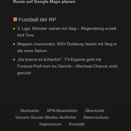
Route auf Google Maps planen
et-editor-available-post-*
Diese Kategorie umfasst alle Cookies, Domains und Dienste, die
nicht in die anderen spezifischen Kategorien fallen oder nicht
googtrans
Fussball der RP
eindeutig kategorisiert wurden.
mhcookie
Details anzeigen
3. Liga: Münster startet mit Sieg – Regensburg erzielt
wfwaf-authcookie*
fünf Tore
ai1ec_calendar_url
Meppen chancenlos: MSV Duisburg startet mit Sieg in
wordpress_logged_in_*
die neue Saison
borlabs-cookie
wordpress_test_cookie
„Da brennt es lichterloh“: TV-Experte geht mit
et-editing-post-*
wp-settings-*
Fortuna-Profi hart ins Gericht – Wechsel-Chance nicht
et-recommend-sync-post-*
genutzt
wp-settings-time-*
et-saved-post*
ssm_au_c
Startseite
SFN-Newsletter
Übersicht
Unsere Social–Media–Auftritte
Datenschutz
Impressum
Kontakt