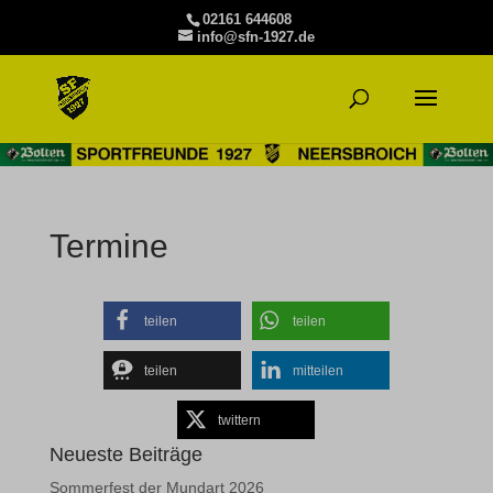
02161 644608
info@sfn-1927.de
Termine
teilen
teilen
teilen
mitteilen
twittern
Neueste Beiträge
Sommerfest der Mundart 2026