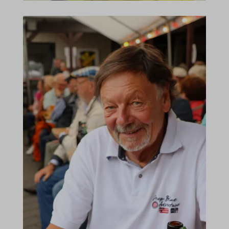
eindeutig kategorisiert wurden.
mhcookie
Details anzeigen
wfwaf-authcookie*
ai1ec_calendar_url
wordpress_logged_in_*
borlabs-cookie
wordpress_test_cookie
et-editing-post-*
wp-settings-*
et-recommend-sync-post-*
wp-settings-time-*
et-saved-post*
ssm_au_c