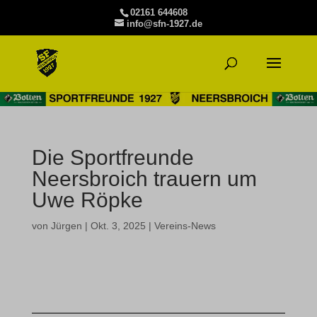
02161 644608
info@sfn-1927.de
Die Sportfreunde
Neersbroich trauern um
Uwe Röpke
von
Jürgen
|
Okt. 3, 2025
|
Vereins-News