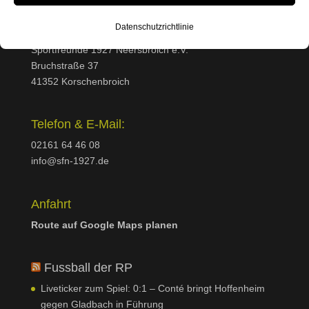
Essenzielle Cookies und Dienste ermöglichen grundlegende
Funktionen und sind für das ordnungsgemäße Funktionieren der
Datenschutzrichtlinie
Anschrift:
Website erforderlich. Diese Cookies und Dienste erfordern keine
Sportfreunde 1927 Neersbroich e.V.
Zustimmung des Nutzers gemäß der DSGVO.
Bruchstraße 37
Details anzeigen
41352 Korschenbroich
Andere Dienste
et-editor-available-post-*
Diese Kategorie umfasst alle Cookies, Domains und Dienste, die
Telefon & E-Mail:
nicht in die anderen spezifischen Kategorien fallen oder nicht
googtrans
02161 64 46 08
eindeutig kategorisiert wurden.
mhcookie
info@sfn-1927.de
Details anzeigen
wfwaf-authcookie*
Anfahrt
ai1ec_calendar_url
wordpress_logged_in_*
Route auf Google Maps planen
borlabs-cookie
wordpress_test_cookie
et-editing-post-*
wp-settings-*
Fussball der RP
et-recommend-sync-post-*
wp-settings-time-*
Liveticker zum Spiel: 0:1 – Conté bringt Hoffenheim
et-saved-post*
gegen Gladbach in Führung