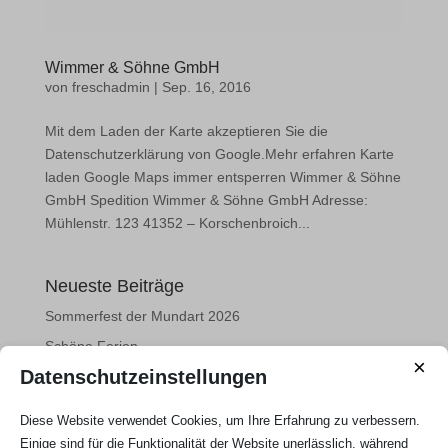
Wimmer & Söhne GmbH
von
freschadmin
|
Sep. 16, 2016
Mit dem Laden der Karte akzeptieren Sie die
Datenschutzerklärung von Google.Mehr erfahren Karte
laden Google Maps immer entsperren Wimmer & Söhne
GmbH Spedition Wimmer & Söhne GmbH Adresse:
Mühlenstr. 123 41352 – Korschenbroich...
Neueste Beiträge
Sommerfest der Mundart 2026
Schöne Ferien
×
Datenschutzeinstellungen
Info-Treffen 100 Jahre SFN
B2-Junioren in der Landesliga
Diese Website verwendet Cookies, um Ihre Erfahrung zu verbessern.
Neuer B-Linzenz Trainer
Einige sind für die Funktionalität der Website unerlässlich, während