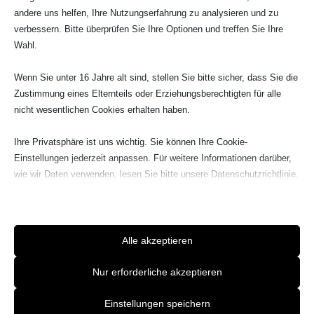
andere uns helfen, Ihre Nutzungserfahrung zu analysieren und zu
Karnvalssamstag
verbessern. Bitte überprüfen Sie Ihre Optionen und treffen Sie Ihre
Wahl.
Wenn Sie unter 16 Jahre alt sind, stellen Sie bitte sicher, dass Sie die
Zustimmung eines Elternteils oder Erziehungsberechtigten für alle
nicht wesentlichen Cookies erhalten haben.
Ihre Privatsphäre ist uns wichtig. Sie können Ihre Cookie-
Einstellungen jederzeit anpassen. Für weitere Informationen darüber,
wie wir Daten verwenden, lesen Sie bitte unsere Datenschutzrichtlinie.
Sie können Ihre Präferenzen jederzeit ändern, indem Sie auf die
Schaltfläche „Einstellungen“ unten klicken.
Beachten Sie, dass das Deaktivieren bestimmter Arten von Cookies
Alle akzeptieren
Ihr Erlebnis auf der Website und die von uns angebotenen Dienste
beeinträchtigen kann.
Nur erforderliche akzeptieren
Einstellungen speichern
Essenzielle