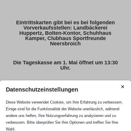
Eintrittskarten gibt bei es bei folgenden
Vorverkaufsstellen: Landbäckerei
Huppertz, Bolten-Kontor, Schuhhaus
Kamper, Clubhaus Sportfreunde
Neersbroich
Die Tageskasse am 1. Mai öffnet um 13:30
Uhr.
×
Datenschutzeinstellungen
Eintrittspreise: Erwachsene: 10,- €,
Jugendliche unter 18 Jahre: 5,- €, Kinder
Diese Website verwendet Cookies, um Ihre Erfahrung zu verbessern.
unter 14 Jahre haben freien Eintritt
Einige sind für die Funktionalität der Website unerlässlich, während
andere uns helfen, Ihre Nutzungserfahrung zu analysieren und zu
verbessern. Bitte überprüfen Sie Ihre Optionen und treffen Sie Ihre
Wahl.