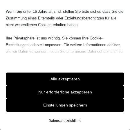
Wenn Sie unter 16 Jahre alt sind, stellen Sie bitte sicher, dass Sie die
Zustimmung eines Elternteils oder Erziehungsberechtigten für alle
nicht wesentlichen Cookies erhalten haben.
Ihre Privatsphäre ist uns wichtig. Sie können Ihre Cookie-
Einstellungen jederzeit anpassen. Für weitere Informationen darüber,
wie wir Daten verwenden, lesen Sie bitte unsere Datenschutzrichtlinie.
Sie können Ihre Präferenzen jederzeit ändern, indem Sie auf die
Schaltfläche „Einstellungen“ unten klicken.
Beachten Sie, dass das Deaktivieren bestimmter Arten von Cookies
Alle akzeptieren
Ihr Erlebnis auf der Website und die von uns angebotenen Dienste
beeinträchtigen kann.
Nur erforderliche akzeptieren
Einstellungen speichern
Essenzielle
Essenzielle Cookies und Dienste ermöglichen grundlegende
Funktionen und sind für das ordnungsgemäße Funktionieren der
Datenschutzrichtlinie
Website erforderlich. Diese Cookies und Dienste erfordern keine