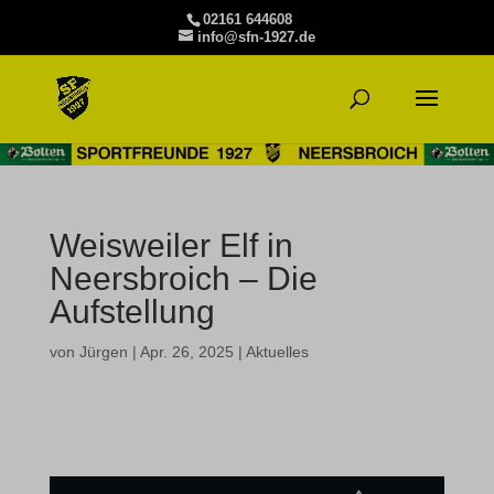
02161 644608
info@sfn-1927.de
Weisweiler Elf in
Neersbroich – Die
Aufstellung
von
Jürgen
|
Apr. 26, 2025
|
Aktuelles